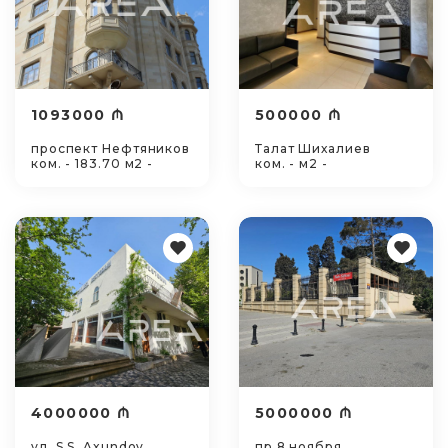
1093000 ₼
500000 ₼
проспект Нефтяников
Талат Шихалиев
ком. - 183.70 м2 -
ком. - м2 -
4000000 ₼
5000000 ₼
ул. S.S. Axundov
пр 8 ноября