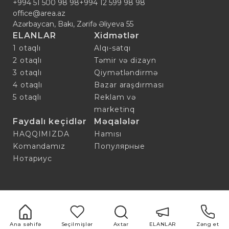
+994 51 500 98 98
+994 12 599 98 98
office@area.az
Azərbaycan, Bakı, Zərifə Əliyeva 55
ELANLAR
Xidmətlər
1 otaqlı
Alqı-satqı
2 otaqlı
Təmir və dizayn
3 otaqlı
Qiymətləndirmə
4 otaqlı
Bazar araşdırması
5 otaqlı
Reklam və
marketinq
Faydalı keçidlər
Məqalələr
HAQQIMIZDA
Hamısı
Komandamız
Популярные
Нотариус
Ana səhifə
Seçilmişlər
Axtar
ELANLAR
Zəng et