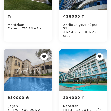
₼
438000 ₼
Mərdəkan
Zərifə Əliyeva küçəsi,
7 ком. - 710.80 м2 -
59
3 ком. - 125.00 м2 -
5/22
950000 ₼
204000 ₼
Şağan
Nardaran
5 ком. - 300.00 м2 -
1 ком. - 45.00 м2 - 2/7