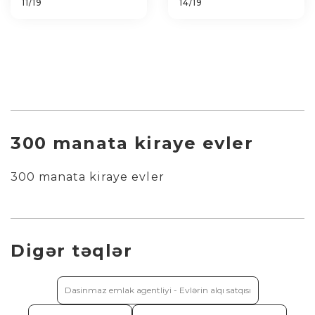
11/19
14/19
300 manata kiraye evler
300 manata kiraye evler
Digər təqlər
Dasinmaz emlak agentliyi - Evlərin alqı satqısı