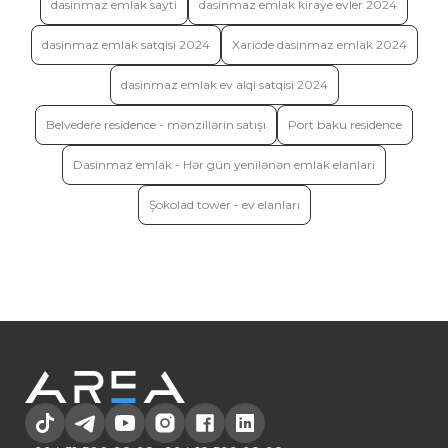
dasinmaz emlak sayti
dasinmaz emlak kiraye evler 2024
dasinmaz emlak satqisi 2024
Xaricde dasinmaz emlak 2024
dasinmaz emlak ev alqi satqisi 2024
Belvedere residence - mənzillərin satışı
Port baku residence
Dasinmaz emlak - Hər gün yenilənən emlak elanlari
Şokolad tower - ev elanları